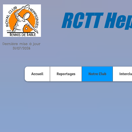
RCTT Hep
Dernière mise à jour
31/07/2026
Accueil
Reportages
Notre Club
Intercl