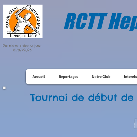
RCTT Hep
Dernière mise à jour
31/07/2026
Accueil
Reportages
Notre Club
Intercl
Tournoi de début de 