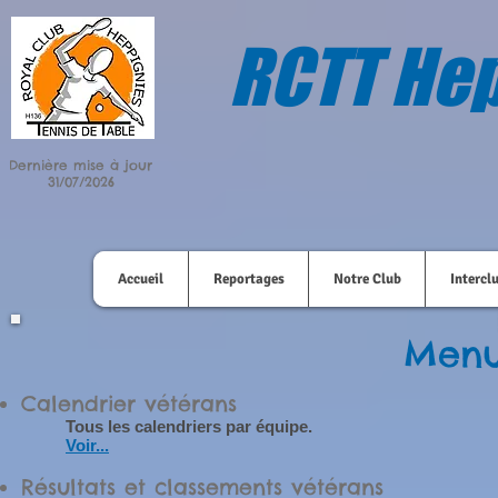
RCTT Hep
Dernière mise à jour
31/07/2026
Accueil
Reportages
Notre Club
Intercl
Menu
Calendrier vétérans
Tous les calendriers par équipe.
Voir...
Résultats et classements vétérans